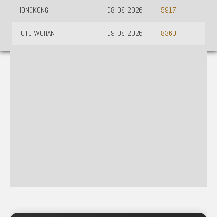
HONGKONG
08-08-2026
5917
TOTO WUHAN
09-08-2026
8360