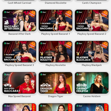
Cash Wheel Carnival
Diamond Roulette
Cards Champion
Baccarat After Dark
Playboy Speed Baccarat 1
Playboy Speed Baccarat 2
Playboy Speed Baccarat 3
Playboy Roulette
Playboy Blackjack
Max Speed Baccarat
Dragon Tiger
Casino Holdem