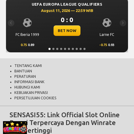
ALIFIERS
SPAIN LA LIGA
9 WIB
August 16, 2026 — 02:30 WIB
0 : 0
Previous
Next
BET NOW
Larne FC
Sevilla
R
-0.75
0.93
0.25
0.95
TENTANG KAMI
BANTUAN
PERATURAN
INFORMASI BANK
HUBUNGI KAMI
KEBIJAKAN PRIVASI
PERSETUJUAN COOKIES
SENSASI55: Link Official Slot Online
Resmi Terpercaya Dengan Winrate
RTP Tertinggi