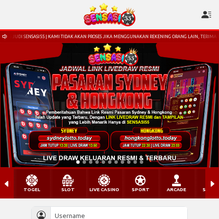
S JUDI SENSASI55 | KAMI TIDAK AKAN PROSES JIKA MENGGUNAKAN REKENING ORANG LAIN, TERIMA KASI
TOGEL
SLOT
LIVE CASINO
SPORT
ARCADE
SABU